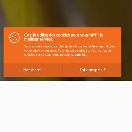
Ce site utilise des cookies pour vous offrir le
meilleur service.
Vous pouvez cependant choisir de ne pas les utiliser en validant
votre choix ci-dessous. Pour en savoir plus sur l'utilisation de
cookies sur ce site, vous pouvez
cliquer ici
.
J'ai compris !
Non merci !